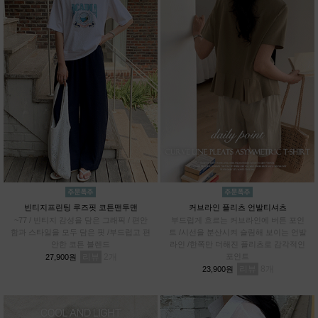
빈티지프린팅 루즈핏 코튼맨투맨
커브라인 플리츠 언발티셔츠
~77 / 빈티지 감성을 담은 그래픽 / 편안
부드럽게 흐르는 커브라인에 버튼 포인
함과 스타일을 모두 담은 핏 /부드럽고 편
트 /시선을 분산시켜 슬림해 보이는 언발
안한 코튼 블렌드
라인 /한쪽만 더해진 플리츠로 감각적인
리뷰
2
포인트
27,900원
리뷰
8
23,900원