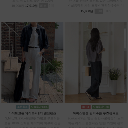
즈핏/ 데일리로 좋은 면 100%
한 더블 핀턱✔ 스커트 같은 치마바지핏
리뷰
6
✔ 실용적인 사선 포켓✔ 편안한 5~6부 기
19,900원
17,910원
장✔차르르 가벼운 와샤 원단
리뷰
10
15,900원
라이트코튼 와이드&배기 밴딩팬츠
아이스텐셀 핀턱주름 루즈핏셔츠
S,M,L,XL,2XL+뒷밴딩/ 가볍고 부드러운
2color/~77반/ 입는 순간~~쿨링감이 느껴
코튼 100% 소재로 제작되어 피부에 산뜻
지는 아이스 텐셀셔츠 /밑단 라인에 핀턱
하게 닿으며,하루 종일 편안하고 쾌적하
주름이 들어가 핏을 가볍게 잡아줘 세련