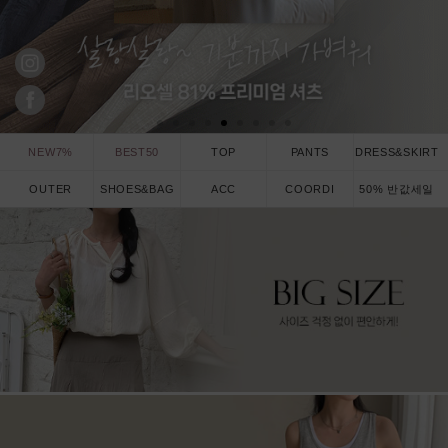
NEW7%
BEST50
TOP
PANTS
DRESS&SKIRT
OUTER
SHOES&BAG
ACC
COORDI
50% 반값세일