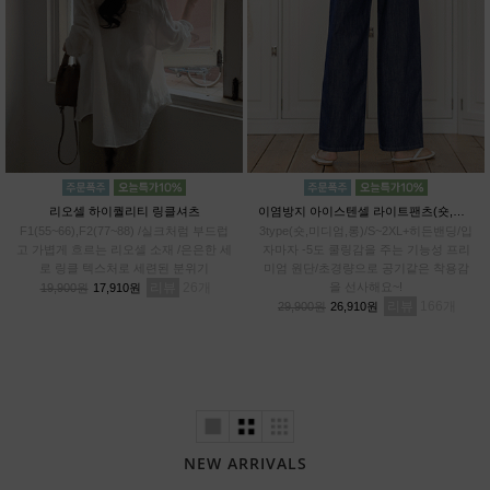
리오셀 하이퀄리티 링클셔츠
이염방지 아이스텐셀 라이트팬츠(숏,미디엄,롱)
F1(55~66),F2(77~88) /실크처럼 부드럽
3type(숏,미디엄,롱)/S~2XL+히든밴딩/입
고 가볍게 흐르는 리오셀 소재 /은은한 세
자마자 -5도 쿨링감을 주는 기능성 프리
로 링클 텍스처로 세련된 분위기
미엄 원단/초경량으로 공기같은 착용감
리뷰
26
을 선사해요~!
19,900원
17,910원
리뷰
166
29,900원
26,910원
NEW ARRIVALS