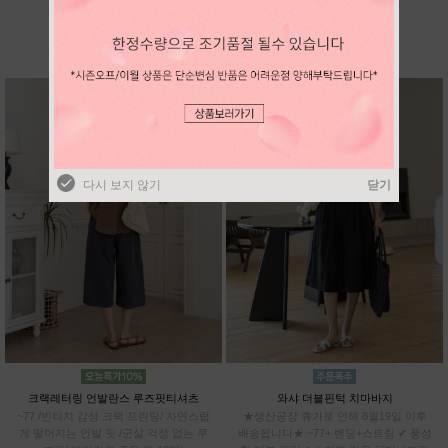
BEST SELLER
다시 보지 않기
닫기
다시 보지 않기
닫기
크랙레터링 언발란스 루즈핏티셔츠
와샤 더블핀턱 치마바지
~77 /빈티지 감성 크랙 프린팅/ 자연스럽
★생산공장 휴가로 인해 8월19일 이후
게 떨어지는 언발 핏 /군살 걱정 없는 루
배송됩니다★ ~77+ 밴딩+스트링 ✔ 풍성