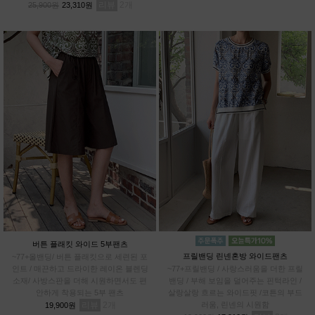
리뷰
2
25,900원
23,310원
버튼 플래킷 와이드 5부팬츠
프릴밴딩 린넨혼방 와이드팬츠
~77+올밴딩/ 버튼 플래킷으로 세련된 포
인트 / 매끈하고 드라이한 레이온 블렌딩
~77+프릴밴딩 / 사랑스러움을 더한 프릴
소재/ 사방스판을 더해 시원하면서도 편
밴딩 / 부해 보임을 덜어주는 핀턱라인 /
안하게 착용되는 5부 팬츠
살랑살랑 흐르는 와이드핏 /코튼의 부드
리뷰
2
러움, 린넨의 시원함
19,900원