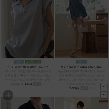
오픈카라 캡소매 레이어드 블라우스
아이스&에어 프리미엄 데님반바지
~77/✔ 레이어드한 듯한 배색포인트✔ 세
2type(5부,6부)/FREE~XL/매끈하고 부드
련된 트임 카라넥✔ 여리한 카브라 캡소
러운 프리미엄 텐셀70% 기능성 아이스
매✔ 구김은 덜고, 편안함은 더한 소재
원단& 공기 같은 중량감으로 후들후들~
리뷰
2
더위를 날려 줄 데님팬츠
22,900원
20,610원
리뷰
96
25,900원