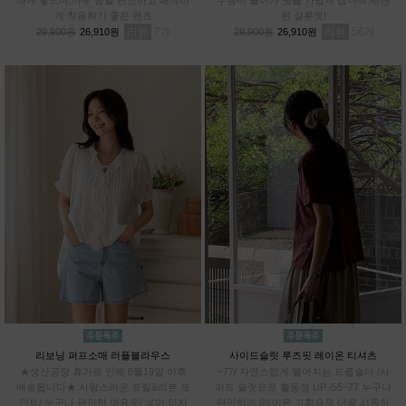
게 착용하기 좋은 팬츠
된 실루엣!
리뷰
7
리뷰
56
29,900원
26,910원
29,900원
26,910원
리보닝 퍼프소매 러플블라우스
사이드슬릿 루즈핏 레이온 티셔츠
★생산공장 휴가로 인해 8월19일 이후
~77/ 자연스럽게 떨어지는 드롭숄더 /사
배송됩니다★ 사랑스러운 프릴&리본 포
이드 슬릿으로 활동성 UP /55~77 누구나
인트/ 누구나 편안한 여유핏/ 넣어 입지
편안하게 /레이온 고함유로 더욱 시원하