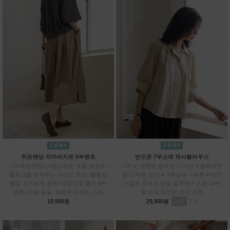
히든밴딩 치마바지핏 6부팬츠
반오픈 7부소매 와샤블라우스
~77+히든밴딩/ 사랑스러운 프릴 포인트 /
~77/ ✔ 세련된 반오픈 디자인 ✔클래식한
활동성을 높여주는 사이드 트임 /활동성
골드 버튼 장식 ✔ 7부소매 + 버튼 ✔자연
좋은 스커트핏 팬츠/ 데일리로 좋은 6부
스럽게 흐르는 언발 실루엣✔ 스판 10%
팬츠/ 바람 솔솔, 쾌적한 드라이 소재
로 더욱 편안한 와샤 소재
리뷰
3
19,900원
29,900원