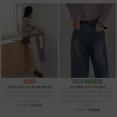
톤온톤 스트라이프 루즈핏 맨투맨티
빈티지블루 와이드 데님팬츠
~77 /은은한 톤온톤 스트라이프가 매력
S(26~27),M(28~29) /은은한 명암으로 더
적인 맨투맨 타입 티셔츠 /후들후들하고
욱 세련된 컬러감/오래 입을수록 멋스러
부드러운 소재
운 데님 무드/ 길고 슬림해 보이는 와이드
실루엣
23,900원
22,230원
25,900원
22,020원