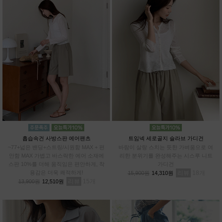
흡습속건 사방스판 에어팬츠
트임넥 세로골지 슬라브 가디건
~77+넓은 밴딩+스트링/시원함 MAX + 편
바람이 살랑 스치는 듯한 가벼움으로 여
안함 MAX 가볍고 바스락한 에어 소재에
리한 분위기를 완성해주는 시스루 니트
스판 10%를 더해 움직임은 편안하게, 착
가디건
용감은 더욱 쾌적하게!
리뷰
18
15,900원
14,310원
리뷰
15
13,900원
12,510원