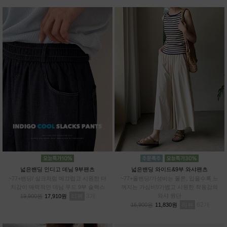
넓은밴딩 인디고 데님 9부팬츠
넓은밴딩 와이드&9부 와샤팬츠
~77+밴딩/ 실크처럼 매끄럽고 시원한 터
~77+올밴딩/가성비는 물론, 입을수록 느
치감이 매력적인 데님 무드 9부 슬랙스
껴지는 가심비!/가볍고 시원한 착용감의
리뷰
3
와샤 원단
19,900원
17,910원
리뷰
62
16,900원
11,830원