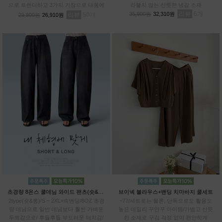
으로 트렌디하고 3가지 기장으로 내몸에
라붙지 않는 산뜻한 냉감 소재
알맞게 PICK!# 프리미엄 텐셀70% 기능
리뷰
6
35,900원
32,310원
리뷰
50
29,900원
26,910원
성 아이스 원단
초경량 8온스 쿨데님 와이드 팬츠(숏&롱)
브이넥 블라우스+밴딩 치마바지 쿨세트
2type(숏&롱)/S ~ 2XL+속밴딩/8OZ 초경
~77/세트로는 물론, 단독으로도 활용도
량 데님으로 일반 데님보다 훨씬 가벼운
높은 데일리 꾸안꾸 아이템/가볍고 산뜻
두께감으로/ 후들후들 부드러운 터치감/
한 소재로 구김 걱정 없이 편안하게