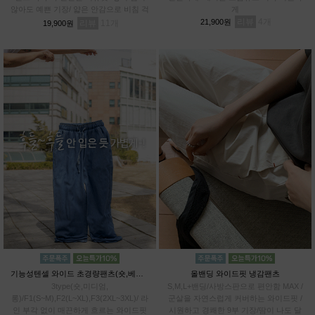
않아도 예쁜 기장/ 얇은 안감으로 비침 걱
게
정 DOWN / 관리까지 쉬운 링클 프렌들
리뷰
4
21,900원
리뷰
11
19,900원
리
기능성텐셀 와이드 초경량팬츠(숏,베이직,롱)
올밴딩 와이드핏 냉감팬츠
3type(숏,미디엄,
S,M,L+밴딩/사방스판으로 편안함 MAX /
롱)/F1(S~M),F2(L~XL),F3(2XL~3XL)/ 라
군살을 자연스럽게 커버하는 와이드핏 /
인 부각 없이 매끈하게 흐르는 와이드핏
시원하고 경쾌한 9부 기장/땀이 나도 달