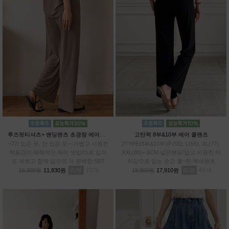
루즈핏티셔츠+ 밴딩팬츠 초경량 에어셋업
고탄력 8부&10부 에어 쿨팬츠
~77/ 입은 듯, 안 입은 듯—가볍고 시원한
2TYPE(8부&10부)/F(55), L(66), XL(77),
착용감이 매력적인 에어 셋업/따로 입어
XXL(88)+ 6CM 넓은밴딩/얇고 시원한 터
도 예쁘고 함께 입으면 더 완벽한 SET
치감으로 입는 순간 쿨~한 에어팬츠
리뷰
33
리뷰
46
16,900원
11,830원
19,900원
17,910원