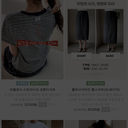
라벨장식 스트라이프 코튼티셔츠
쿨와샤 H라인 롱스커트(숏,베이직)
✔ 믹스 스트라이프 패턴✔ 배색 넥라인✔
2type(숏,베이직)/S~2XL/시원한 쿨와샤
백 라벨 장식✔ 코튼 100%
소재로 멋스러움과 시원함을 모두갖춘 H
리뷰
11
라인 스커트+굿스판
13,900원
12,510원
리뷰
44
22,800원
20,520원