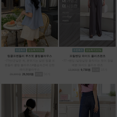
링클프렌들리 루즈핏 쿨링블라우스
프릴밴딩 와이드 플리츠팬츠
~77반/군살은 쏙, 분위기는 살린 링클 프
~77 +밴딩 /살랑살랑 움직이는 핏이 정말
렌들리 쿨링 블라우스#흡습속건에 강한
예쁜 와이드 플리츠 팬츠
레이온블라우스
리뷰
18
13,900원
9,730원
리뷰
56
29,900원
26,910원