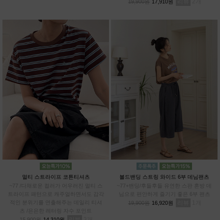
리뷰
2
19,900원
17,910원
멀티 스트라이프 코튼티셔츠
볼드밴딩 스트링 와이드 6부 데님팬츠
~77 /다채로운 컬러가 어우러진 멀티 스
~77+밴딩/후들후들 유연한 스판 혼방 데
트라이프 패턴으로 캐주얼하면서도 감각
님으로 편안하게 즐기기 좋은 6부 팬츠
적인 분위기를 연출해주는 데일리 티셔
리뷰
1
19,900원
16,920원
츠 /은은한 레터링 자수 포인트
리뷰
3
15,900원
14,310원