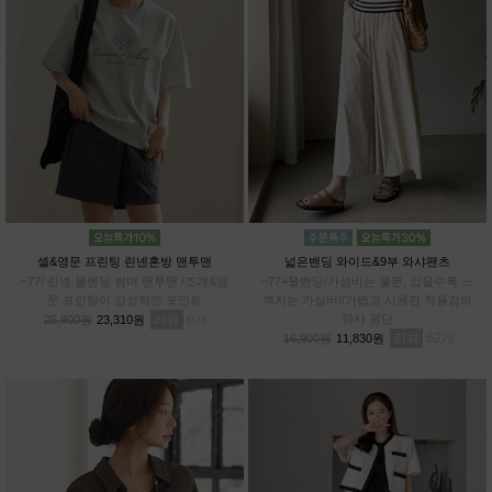
셀&영문 프린팅 린넨혼방 맨투맨
넓은밴딩 와이드&9부 와샤팬츠
~77/ 린넨 블렌딩 썸머 맨투맨 /조개&영
~77+올밴딩/가성비는 물론, 입을수록 느
문 프린팅이 감성적인 포인트
껴지는 가심비!/가볍고 시원한 착용감의
리뷰
6
와샤 원단
25,900원
23,310원
리뷰
62
16,900원
11,830원