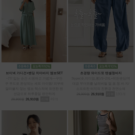
브이넥 가디건+밴딩 치마바지 엠보SET
초경량 와이드핏 텐셀청바지
~77/ 입는 순간 시원하고 가볍게—꾸안
3type(숏,미디엄,롱)/S~2XL+히든밴딩/역
꾸 무드로 완성되는 세트 아이템/ 피부에
대금 무더위를 날려버릴 얼.음.청.바.지/
달라붙지 않는 엠보 텍스처에 유연한 텐
소프트한 터치의 친환경 천연소재
션감으로 하루종일 편안하게
리뷰
193
29,900원
26,910원
리뷰
49
29,900원
26,910원