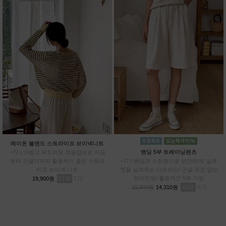
레이온 블렌드 스트라이프 브이넥니트
밴딩 5부 트레이닝팬츠
~77 / 가볍고 부드러운 착용감으로 지금
부터 간절기까지 활용하기 좋은 스트라
~77 / 밴딩과 스트링으로 편안하게/ 실루
이프 브이넥 니트
엣을 살려주는 다트라인/ 군살 걱정 없는
리뷰
1
와이드핏/ 활동적인 5부 기장
19,900원
리뷰
4
15,900원
14,310원