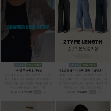
아사면 루즈핏 컬러남방
리오셀혼방 와이드핏 경량 데님팬츠(숏,베이직)
~77 /아주 얇고 가벼운 50수 아사면으로
2type(숏,베이직)/S~2XL+히든밴딩/ 리오
뛰어난 통기성과 가벼움으로 여름에 더
셀·린넨·비스코스·코튼이 블렌딩된 소재
유용한 긴팔 셔츠/청량한 여름을 위한 컬
로 차르르 부드럽고 시원하게- 여름에 최
러 보기만 해도 시원함 가-득
적화된 프리미엄 데님 경량팬츠
리뷰
4
리뷰
8
19,900원
17,910원
34,900원
29,670원