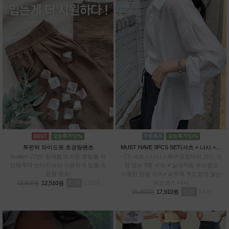
투핀턱 와이드핏 초경량팬츠
MUST HAVE 3PCS SET(셔츠 + 나시 + 헤어곱창)
4color/~77반/ 한여름 뜨거운 햇빛을 차
~77/ 셔츠 + 나시 + 헤어곱창까지 코디 걱
단해주며 반바지보다 시원하게 입을 초
정 없는 3종 세트 ✔실크처럼 부드럽고
경량 팬츠!
시원한 텐셀 셔츠✔피부에 부드럽게 닿는
리뷰
133
비스코스 나시
13,900원
12,510원
리뷰
14
19,900원
17,910원