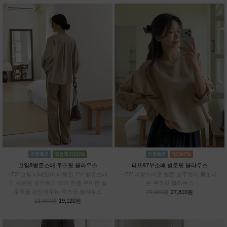
꼬임&벌룬소매 루즈핏 블라우스
퍼프&7부소매 벌룬핏 블라우스
~77/ 꼬임 디테일이 더해진 7부 벌룬소매
~77/ 여성스러운 벌룬 실루엣이 돋보이
가 세련된 포인트가 되어 한층 우아한 실
는 루즈핏 블라우스
루엣을 완성해주는 루즈핏 블라우스
29,900원
27,810원
23,900원
19,120원