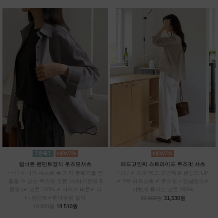
랩버튼 펜던트장식 루즈핏셔츠
레드고인찌 스트라이프 루즈핏 셔츠
~77 / 하나의 셔츠로 두 가지 분위기를 연
~77 / ✔ 포켓 레드 고인찌로 완성도 UP
출할 수 있는 루즈핏 코튼 셔츠(기본핏 &
✔ 7부 퍼프소매 ✔ 루즈핏 + 언발란스✔
랩핏 )✔ 코튼 100% ✔ 사이드 버튼✔ 미
가볍게 즐기는 코튼 100%
니 펜던트✔톤다운된 컬러
33,900원
31,530원
19,900원
18,510원