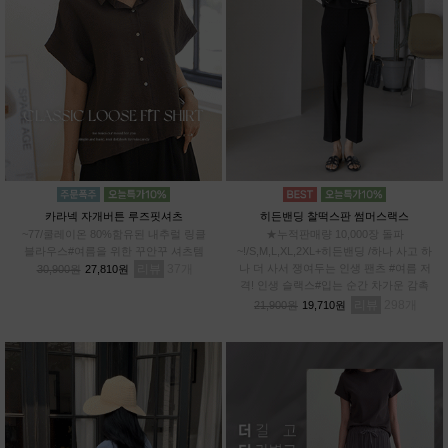
카라넥 자개버튼 루즈핏셔츠
히든밴딩 찰떡스판 썸머스랙스
~77/쿨레이온 80%함유된 내추럴 링클
★누적판매량 10,000장 돌파
블라우스#여름을 위한 꾸안꾸 셔츠템
~!/S,M,L,XL,2XL+히든밴딩 /하나 사고 하
리뷰
37
나 더 사서 쟁여두는 인생 팬츠 #여름 저
30,900원
27,810원
격! 인생 슬랙스#입는 순간 차가운 감촉
#스판 12%로 허리부터~발끝까지 완벽한
리뷰
298
21,900원
19,710원
신축성!