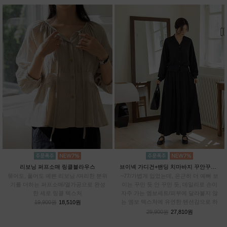
리보닝 퍼프소매 링클블라우스
브이넥 가디건+밴딩 치마바지 꾸안꾸SET
묶어도, 풀어도 예쁜 리보닝 /여리한 분위
~77/가볍게 입었는데, 은근히 더 예뻐 보
기를 더하는 퍼프소매/열가공으로 완성
이는 꾸민 듯 안 꾸민 듯, 데일리로 손이
한 세로 링클 텍스처
자주 가는 엠보세트/피부에 달라붙지 않
는 엠보 텍스처에 유연한 텐션감으로 하
19,900원
18,510원
루종일 편안하게
29,900원
27,810원