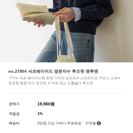
no.27804 셔츠레이어드 영문자수 루즈핏 맨투맨
~77/✔ 셔츠 레이어드한 듯한 디자인 포인트✔ 스트라이프 커프스 소매✔
은은한 영문 자수 포인트 ✔ 여유 있는 드롭숄더 루즈핏
19,900
원
판매가
적립금
1%
배송비
5만원 이상 구매시 무료배송
지역별