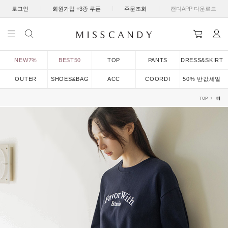
|
|
|
로그인
회원가입 +3종 쿠폰
주문조회
캔디APP 다운로드
NEW7%
BEST50
TOP
PANTS
DRESS&SKIRT
OUTER
SHOES&BAG
ACC
COORDI
50% 반값세일
TOP
티