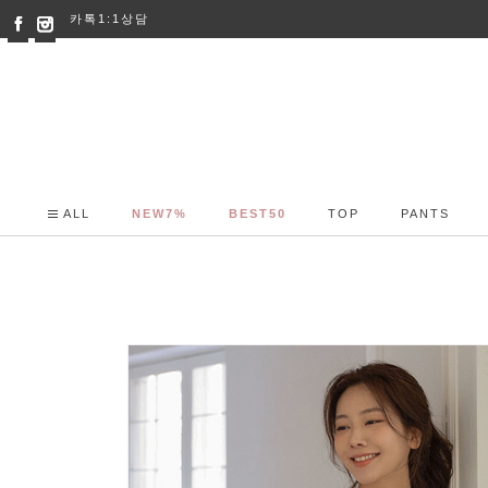
카톡1:1상담
ALL
NEW7%
BEST50
TOP
PANTS