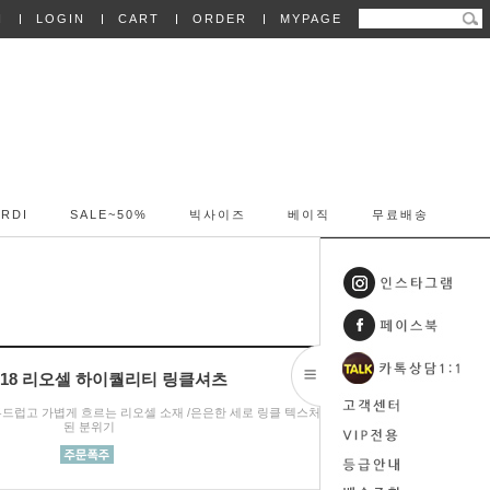
N
LOGIN
CART
ORDER
MYPAGE
RDI
SALE~50%
빅사이즈
베이직
무료배송
7918 리오셀 하이퀄리티 링클셔츠
실크처럼 부드럽고 가볍게 흐르는 리오셀 소재 /은은한 세로 링클 텍스처로 세련
된 분위기