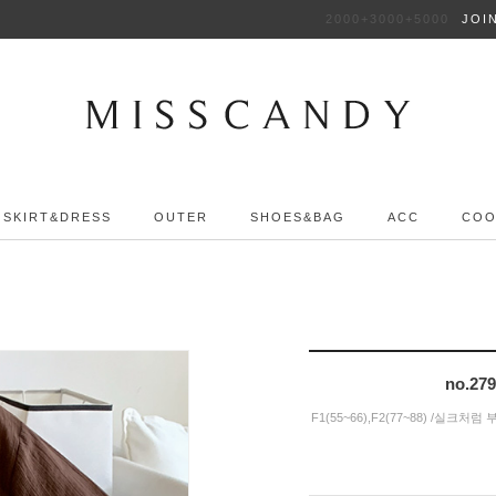
2000+3000+5000
JOI
SKIRT&DRESS
OUTER
SHOES&BAG
ACC
COO
no.2
F1(55~66),F2(77~88) /