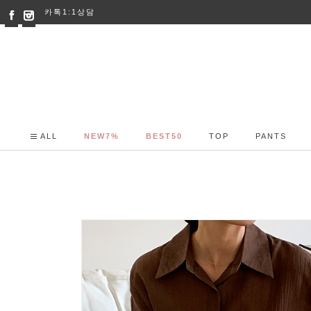
카톡1:1상담
ALL
NEW7%
BEST50
TOP
PANTS