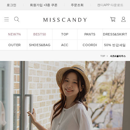
|
|
|
로그인
회원가입 +3종 쿠폰
주문조회
캔디APP 다운로드
NEW7%
BEST50
TOP
PANTS
DRESS&SKIRT
OUTER
SHOES&BAG
ACC
COORDI
50% 반값세일
TOP
셔츠&블라우스