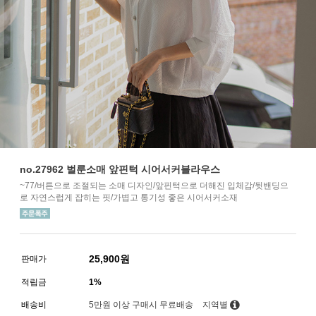
no.27962 벌룬소매 앞핀턱 시어서커블라우스
~77/버튼으로 조절되는 소매 디자인/앞핀턱으로 더해진 입체감/뒷밴딩으
로 자연스럽게 잡히는 핏/가볍고 통기성 좋은 시어서커소재
25,900
원
판매가
적립금
1%
배송비
5만원 이상 구매시 무료배송
지역별