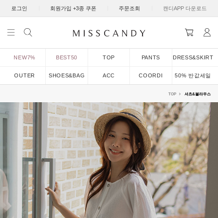
|
|
|
로그인
회원가입 +3종 쿠폰
주문조회
캔디APP 다운로드
NEW7%
BEST50
TOP
PANTS
DRESS&SKIRT
OUTER
SHOES&BAG
ACC
COORDI
50% 반값세일
TOP
셔츠&블라우스