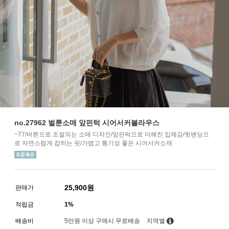
no.27962 벌룬소매 앞핀턱 시어서커블라우스
~77/버튼으로 조절되는 소매 디자인/앞핀턱으로 더해진 입체감/뒷밴딩으
로 자연스럽게 잡히는 핏/가볍고 통기성 좋은 시어서커소재
25,900
원
판매가
적립금
1%
배송비
5만원 이상 구매시 무료배송
지역별