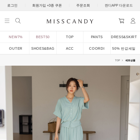
|
|
|
로그인
회원가입 +3종 쿠폰
주문조회
캔디APP 다운로드
NEW7%
BEST50
TOP
PANTS
DRESS&SKIRT
OUTER
SHOES&BAG
ACC
COORDI
50% 반값세일
TOP
세트상품