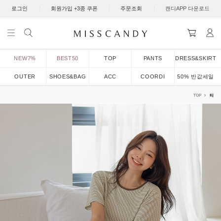
|
|
|
로그인
회원가입 +3종 쿠폰
주문조회
캔디APP 다운로드
NEW7%
BEST50
TOP
PANTS
DRESS&SKIRT
OUTER
SHOES&BAG
ACC
COORDI
50% 반값세일
TOP
티