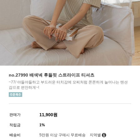
no.27990 배색넥 후들핏 스트라이프 티셔츠
~77/ 야들야들하고 부드러운 터치감에 모찌처럼 쫀쫀하게 늘어나는 텐션
감으로 편안하게~!
11,900
원
판매가
적립금
1%
배송비
5만원 이상 구매시 무료배송
지역별