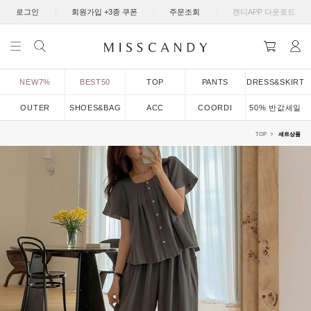
|
|
|
로그인
회원가입 +3종 쿠폰
주문조회
캔디APP 다운로드
NEW7%
BEST50
TOP
PANTS
DRESS&SKIRT
OUTER
SHOES&BAG
ACC
COORDI
50% 반값세일
TOP
세트상품