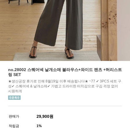
no.28002 스퀘어넥 날개소매 블라우스+와이드 팬츠 +허리스트
링 SET
★생산공장 휴가로 인해 8월19일 이후 배송됩니다★ ~77 ✔ 3PCS 세트 구
성✔ 스퀘어넥 & 날개소매✔ 가볍고 드라이한 터치감으로 구김 걱정 없이
시원하게
29,900
원
판매가
적립금
1%