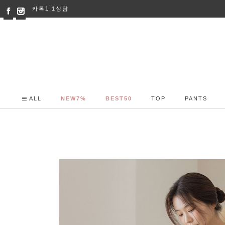
카톡1:1상담
ALL
NEW7%
BEST50
TOP
PANTS