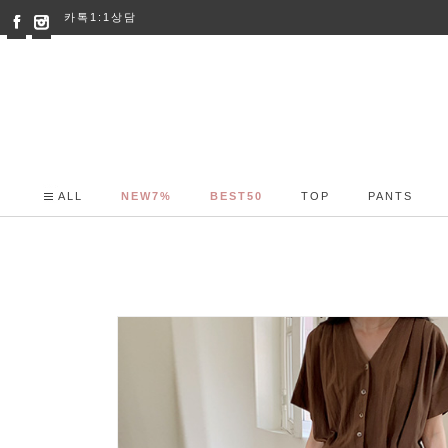
카톡1:1상담
ALL
NEW7%
BEST50
TOP
PANTS