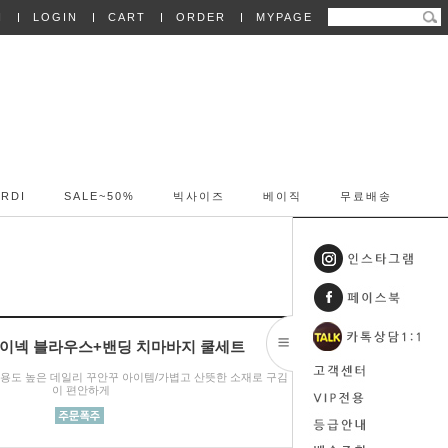
N
LOGIN
CART
ORDER
MYPAGE
RDI
SALE~50%
빅사이즈
베이직
무료배송
4 브이넥 블라우스+밴딩 치마바지 쿨세트
활용도 높은 데일리 꾸안꾸 아이템/가볍고 산뜻한 소재로 구김 걱정 없
이 편안하게