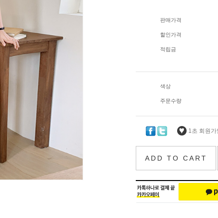
판매가격
할인가격
적립금
색상
주문수량
1초 회원가입
ADD TO CART