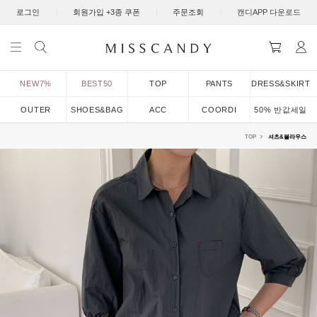
|
|
|
로그인
회원가입 +3종 쿠폰
주문조회
캔디APP 다운로드
NEW7%
BEST50
TOP
PANTS
DRESS&SKIRT
OUTER
SHOES&BAG
ACC
COORDI
50% 반값세일
TOP
셔츠&블라우스