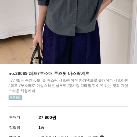
no.28069 퍼프7부소매 루즈핏 바스락셔츠
~77 /입는 순간 -5도, 쿨 바스락 셔츠/베이직 카라넥으로 클래식한 셔츠라인
/ 퍼프 7부소매로 여성스러운 실루엣 /뒷셔링 디테일로 여유 있는 핏과 자연
스러운 체형커버
27,900
원
판매가
적립금
1%