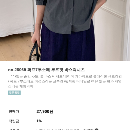
no.28069 퍼프7부소매 루즈핏 바스락셔츠
~77 /입는 순간 -5도, 쿨 바스락 셔츠/베이직 카라넥으로 클래식한 셔츠라인
/ 퍼프 7부소매로 여성스러운 실루엣 /뒷셔링 디테일로 여유 있는 핏과 자연
스러운 체형커버
27,900
원
판매가
적립금
1%