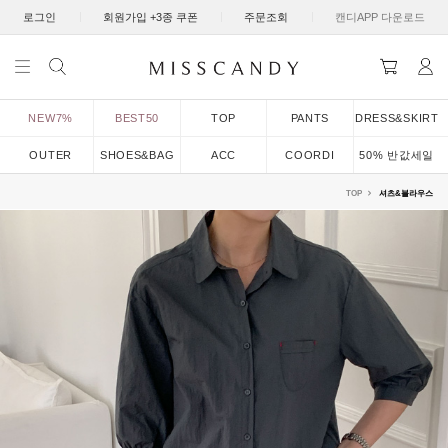
|
|
|
로그인
회원가입 +3종 쿠폰
주문조회
캔디APP 다운로드
NEW7%
BEST50
TOP
PANTS
DRESS&SKIRT
OUTER
SHOES&BAG
ACC
COORDI
50% 반값세일
TOP
셔츠&블라우스