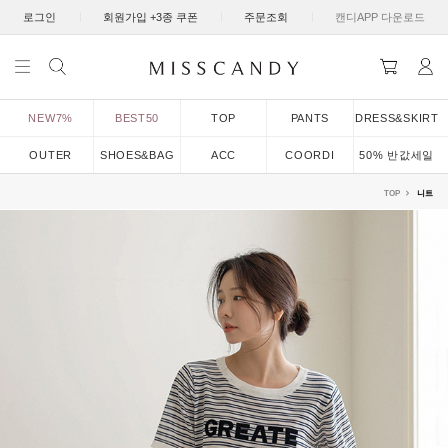
|
|
|
로그인
회원가입 +3종 쿠폰
주문조회
캔디APP 다운로드
NEW7%
BEST50
TOP
PANTS
DRESS&SKIRT
OUTER
SHOES&BAG
ACC
COORDI
50% 반값세일
TOP
니트