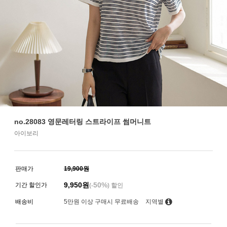
no.28083 영문레터링 스트라이프 썸머니트
아이보리
판매가
19,900원
9,950
원
50%
기간 할인가
(-
) 할인
배송비
5만원 이상 구매시 무료배송
지역별