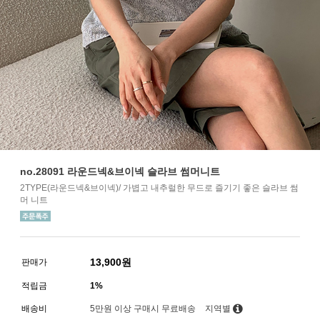
no.28091 라운드넥&브이넥 슬라브 썸머니트
2TYPE(라운드넥&브이넥)/ 가볍고 내추럴한 무드로 즐기기 좋은 슬라브 썸
머 니트
13,900
원
판매가
적립금
1%
배송비
5만원 이상 구매시 무료배송
지역별