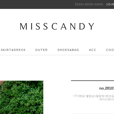
2000+3000+5000
JOI
SKIRT&DRESS
OUTER
SHOES&BAG
ACC
COO
no.28
~77+밴딩/ 쿨링감+찰랑핏+텐션
와이드핏/사