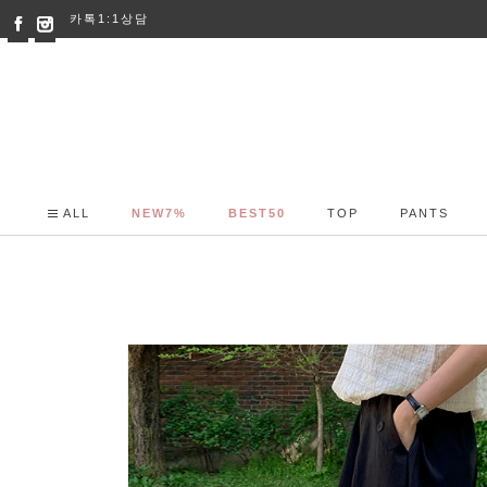
카톡1:1상담
ALL
NEW7%
BEST50
TOP
PANTS