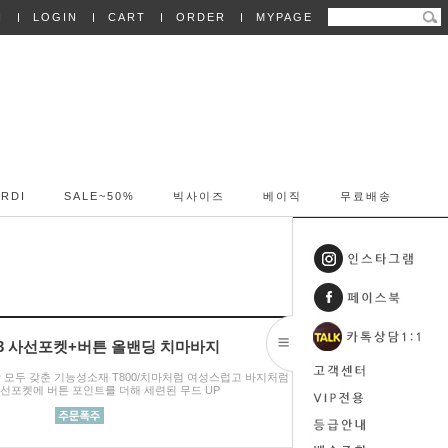
N
LOGIN
CART
ORDER
MYPAGE
RDI
SALE~50%
빅사이즈
베이직
무료배송
103 사선포켓+버튼 올밴딩 치마바지
감 모두 갖춘 기능성소재 T800/치마처럼 여성스럽고 바지처럼 편안한
선포켓에 버튼 포인트를 더해 세련된 무드 UP