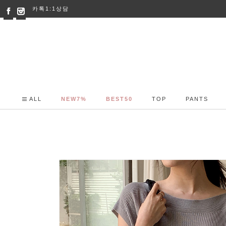
카톡1:1상담
ALL
NEW7%
BEST50
TOP
PANTS