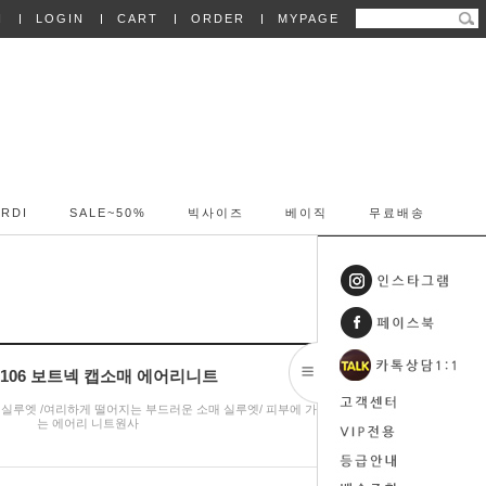
N
LOGIN
CART
ORDER
MYPAGE
RDI
SALE~50%
빅사이즈
베이직
무료배송
28106 보트넥 캡소매 에어리니트
실루엣 /여리하게 떨어지는 부드러운 소매 실루엣/ 피부에 가볍게 닿
는 에어리 니트원사