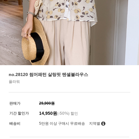
no.28120 썸머패턴 살랑핏 텐셀블라우스
플라워
판매가
29,900원
14,950
원
50%
기간 할인가
(-
) 할인
배송비
5만원 이상 구매시 무료배송
지역별