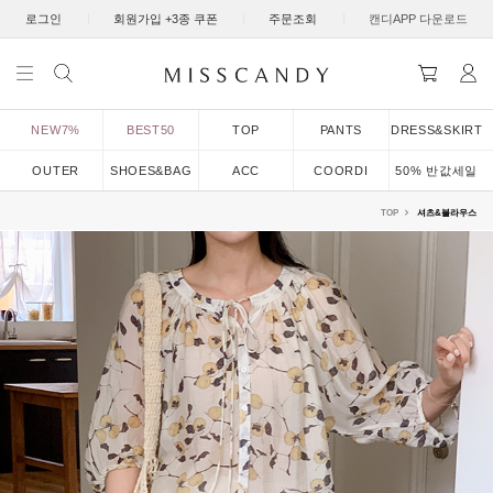
|
|
|
로그인
회원가입 +3종 쿠폰
주문조회
캔디APP 다운로드
NEW7%
BEST50
TOP
PANTS
DRESS&SKIRT
OUTER
SHOES&BAG
ACC
COORDI
50% 반값세일
TOP
셔츠&블라우스