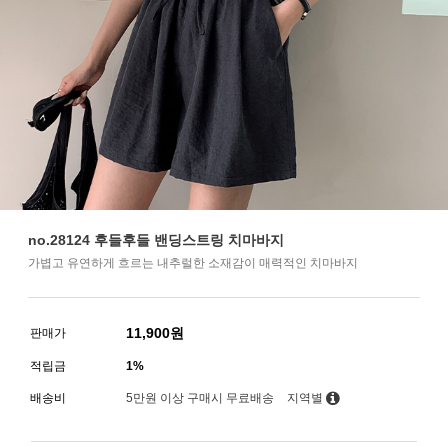
no.28124 후들후들 밴딩스트링 치마바지
가볍고 유연하게 흐르는 내추럴한 소재감이 매력적인 치마바지
11,900
원
판매가
적립금
1%
배송비
5만원 이상 구매시 무료배송
지역별