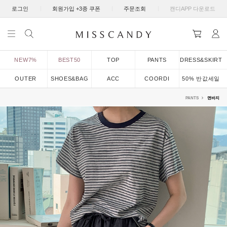
|
|
|
로그인
회원가입 +3종 쿠폰
주문조회
캔디APP 다운로드
NEW7%
BEST50
TOP
PANTS
DRESS&SKIRT
OUTER
SHOES&BAG
ACC
COORDI
50% 반값세일
PANTS
면바지