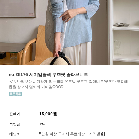
no.28176 세미입술넥 루즈핏 슬라브니트
~77/ 반팔보다 시원하게 입는 레이온혼방 루즈핏 썸머니트/루즈한 핏감에
힙을 살포시 덮어줘 커버감GOOD
15,900
원
판매가
적립금
1%
배송비
5만원 이상 구매시 무료배송
지역별