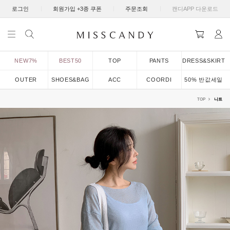
|
|
|
로그인
회원가입 +3종 쿠폰
주문조회
캔디APP 다운로드
NEW7%
BEST50
TOP
PANTS
DRESS&SKIRT
OUTER
SHOES&BAG
ACC
COORDI
50% 반값세일
TOP
니트