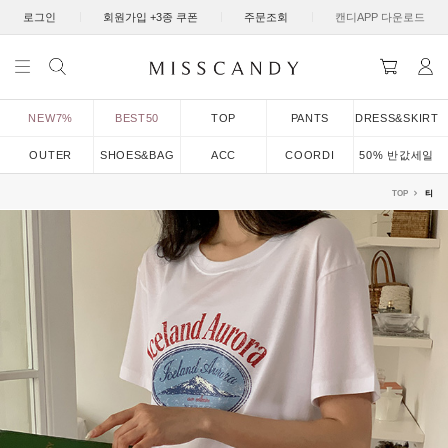
|
|
|
로그인
회원가입 +3종 쿠폰
주문조회
캔디APP 다운로드
NEW7%
BEST50
TOP
PANTS
DRESS&SKIRT
OUTER
SHOES&BAG
ACC
COORDI
50% 반값세일
TOP
티