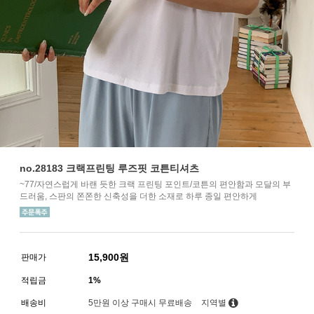
no.28183 크랙프린팅 루즈핏 코튼티셔츠
~77/자연스럽게 바랜 듯한 크랙 프린팅 포인트/코튼의 편안함과 모달의 부
드러움, 스판의 쫀쫀한 신축성을 더한 소재로 하루 종일 편안하게
15,900
원
판매가
적립금
1%
배송비
5만원 이상 구매시 무료배송
지역별