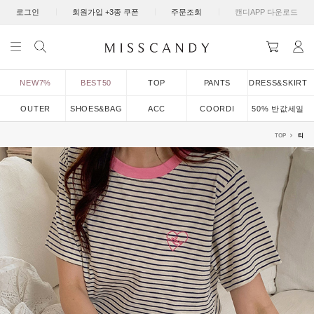
|
|
|
로그인
회원가입 +3종 쿠폰
주문조회
캔디APP 다운로드
NEW7%
BEST50
TOP
PANTS
DRESS&SKIRT
OUTER
SHOES&BAG
ACC
COORDI
50% 반값세일
TOP
티