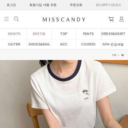
|
|
|
로그인
회원가입 +3종 쿠폰
주문조회
캔디APP 다운로드
NEW7%
BEST50
TOP
PANTS
DRESS&SKIRT
OUTER
SHOES&BAG
ACC
COORDI
50% 반값세일
TOP
티