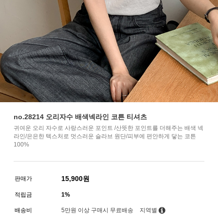
no.28214 오리자수 배색넥라인 코튼 티셔츠
귀여운 오리 자수로 사랑스러운 포인트 /산뜻한 포인트를 더해주는 배색 넥
라인/은은한 텍스처로 멋스러운 슬라브 원단/피부에 편안하게 닿는 코튼
100%
15,900
원
판매가
적립금
1%
배송비
5만원 이상 구매시 무료배송
지역별