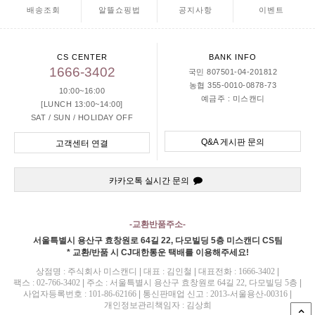
배송조회
알뜰쇼핑법
공지사항
이벤트
CS CENTER
BANK INFO
1666-3402
국민 807501-04-201812
농협 355-0010-0878-73
10:00~16:00
예금주 : 미스캔디
[LUNCH 13:00~14:00]
SAT / SUN / HOLIDAY OFF
Q&A 게시판 문의
고객센터 연결
카카오톡 실시간 문의
-교환반품주소-
서울특별시 용산구 효창원로 64길 22, 다모빌딩 5층 미스캔디 CS팀
* 교환/반품 시 CJ대한통운 택배를 이용해주세요!
상점명 : 주식회사 미스캔디
|
대표 :
김인철
|
대표전화 : 1666-3402
|
팩스 : 02-766-3402
|
주소 : 서울특별시 용산구 효창원로 64길 22, 다모빌딩 5층
|
사업자등록번호 : 101-86-62166
|
통신판매업 신고 : 2013-서울용산-00316
|
개인정보관리책임자 : 김상희