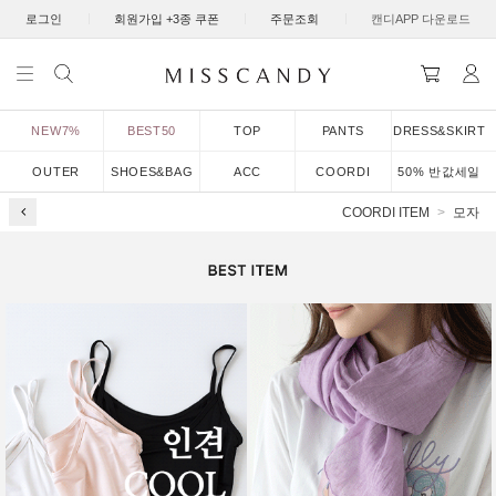
|
|
|
로그인
회원가입 +3종 쿠폰
주문조회
캔디APP 다운로드
NEW7%
BEST50
TOP
PANTS
DRESS&SKIRT
OUTER
SHOES&BAG
ACC
COORDI
50% 반값세일
COORDI ITEM
모자