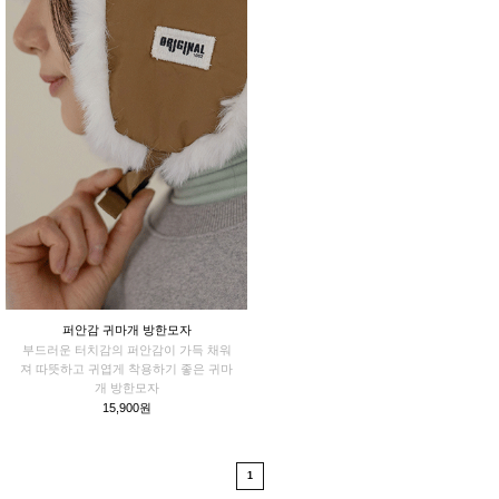
퍼안감 귀마개 방한모자
부드러운 터치감의 퍼안감이 가득 채워
져 따뜻하고 귀엽게 착용하기 좋은 귀마
개 방한모자
15,900원
1