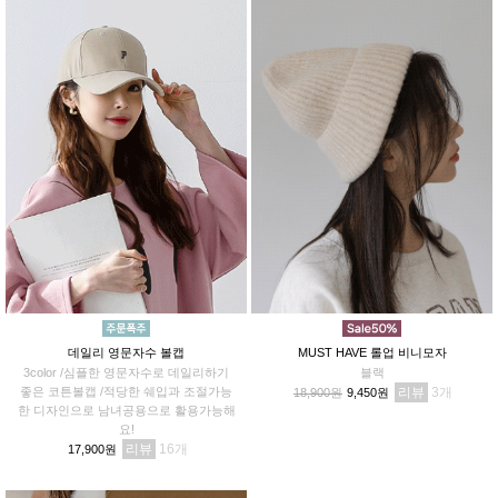
데일리 영문자수 볼캡
MUST HAVE 롤업 비니모자
3color /심플한 영문자수로 데일리하기
블랙
좋은 코튼볼캡 /적당한 쉐입과 조절가능
리뷰
3
18,900원
9,450원
한 디자인으로 남녀공용으로 활용가능해
요!
리뷰
16
17,900원