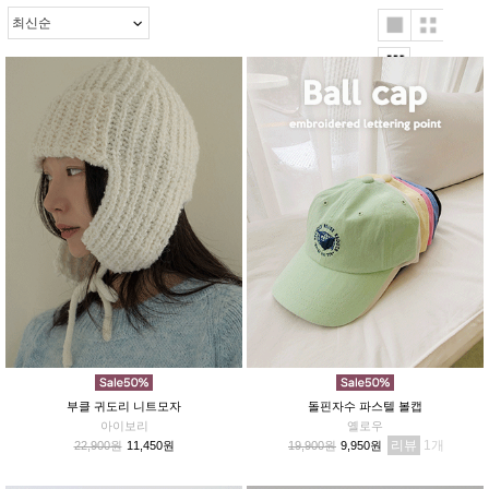
부클 귀도리 니트모자
돌핀자수 파스텔 볼캡
아이보리
옐로우
리뷰
1
22,900원
11,450원
19,900원
9,950원