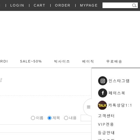
N
LOGIN
CART
ORDER
MYPAGE
RDI
SALE~50%
빅사이즈
베이직
무료배송
이름
제목
내용
Date
Hits
10398
2019-05-01