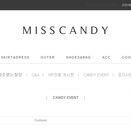
2000+3000+5000
JOI
SKIRT&DRESS
OUTER
SHOES&BAG
ACC
COO
[
]
CANDY EVENT
Content