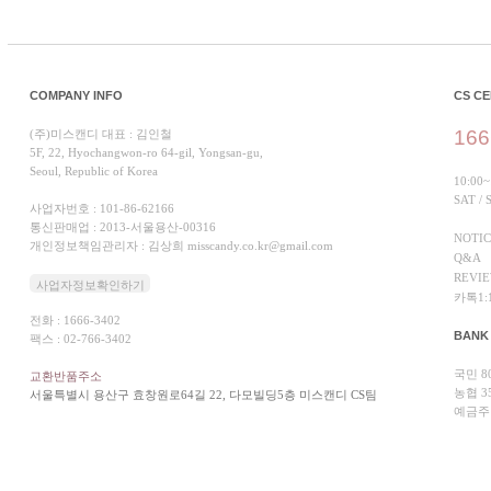
COMPANY INFO
CS C
166
(주)미스캔디 대표 : 김인철
5F, 22, Hyochangwon-ro 64-gil, Yongsan-gu,
Seoul, Republic of Korea
10:00~
SAT /
사업자번호 : 101-86-62166
통신판매업 : 2013-서울용산-00316
NOTI
개인정보책임관리자 : 김상희 misscandy.co.kr@gmail.com
Q&A
REVI
사업자정보확인하기
카톡1:
전화 : 1666-3402
BANK
팩스 : 02-766-3402
국민 80
교환반품주소
농협 35
서울특별시 용산구 효창원로64길 22, 다모빌딩5층 미스캔디 CS팀
예금주 