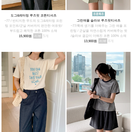
도그&레터링 루즈핏 코튼티셔츠
그린애플 슬라브 루즈핏티셔츠
~77 / 빈티지한 무드의 도그&레터링 프린
팅 포인트/군살 커버까지 편안한 여유핏/
~77/룩에 생기를 더해주는 그린 애플 프
부드럽고 쾌적한 코튼 100% 소재
린팅 / 군살을 자연스럽게 커버해주는 핏
리뷰
5
/슬라브 결감이 더해진 코튼 100% 소재
15,900원
리뷰
8
13,900원