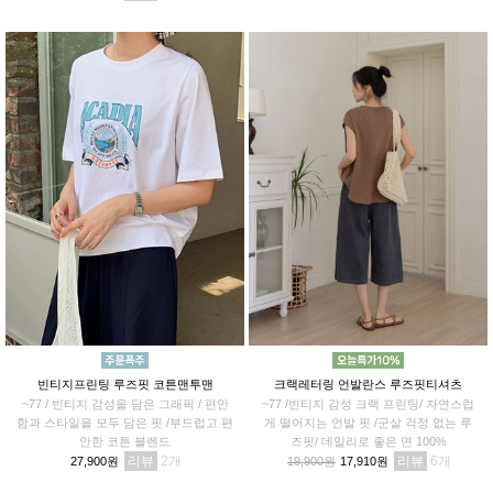
빈티지프린팅 루즈핏 코튼맨투맨
크랙레터링 언발란스 루즈핏티셔츠
~77 / 빈티지 감성을 담은 그래픽 / 편안
~77 /빈티지 감성 크랙 프린팅/ 자연스럽
함과 스타일을 모두 담은 핏 /부드럽고 편
게 떨어지는 언발 핏 /군살 걱정 없는 루
안한 코튼 블렌드
즈핏/ 데일리로 좋은 면 100%
리뷰
2
리뷰
6
27,900원
19,900원
17,910원