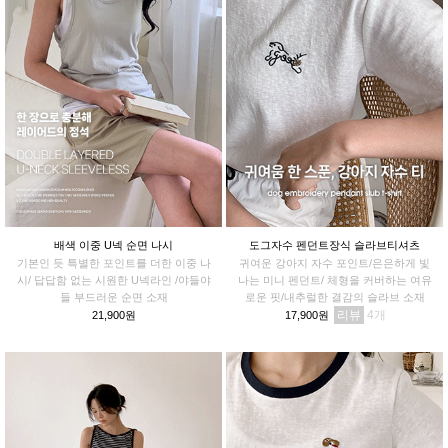
배색 이중 U넥 순면 나시
도그자수 펜던트장식 슬라브티셔츠
기본인 듯 특별한 포인트를 더한 이중 나
귀여운 강아지 자수 포인트/은은하게 빛
시/ 답답함 없는 시원한 U넥라인 /야들야
나는 미니 펜던트/ 체형을 커버하는 여유
들 부드러운 순면 소재
로운 핏/내추럴한 결감의 슬라브 소재
리뷰
4
21,900원
17,900원