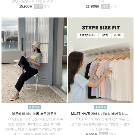
밑단라운딩으로 세련된 아웃핏
소재
리뷰
8
리뷰
2
15,900원
21,900원
영문배색 세미크롭 코튼맨투맨
MUST HAVE 에어리기능성 베이직티셔츠
~77 /산뜻한 배색 영문 프린팅으로 캐주
FREE,L,XL/ 에어리 소재가 선사하는 압
얼한 포인트 UP/가볍고 얇은 쭈리면
도적인 시원함!#깃털처럼 가볍게~바람처
100% 소재로 산뜻하게/다리라인이 길어
럼 시원하게~
보이는 경쾌한 세미크롭 기장
리뷰
30
9,900원