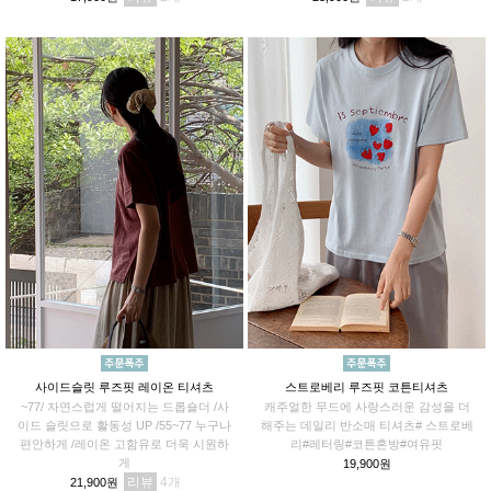
사이드슬릿 루즈핏 레이온 티셔츠
스트로베리 루즈핏 코튼티셔츠
~77/ 자연스럽게 떨어지는 드롭숄더 /사
캐주얼한 무드에 사랑스러운 감성을 더
이드 슬릿으로 활동성 UP /55~77 누구나
해주는 데일리 반소매 티셔츠# 스트로베
편안하게 /레이온 고함유로 더욱 시원하
리#레터링#코튼혼방#여유핏
게
19,900원
리뷰
4
21,900원