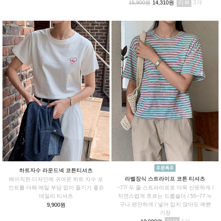
리뷰
3
15,900원
14,310원
하트자수 라운드넥 코튼티셔츠
라벨장식 스트라이프 코튼 티셔츠
베이직한 디자인에 귀여운 하트 자수 포
인트를 더해 매일 부담 없이 즐기기 좋은
~77/ 두 줄 스트라이프로 더욱 산뜻하게 /
데일리 티셔츠
자연스럽게 흐르는 드롭숄더 / 55~77 누
구나 편안하게 / 넣어 입지 않아도 예쁜
9,900원
기장