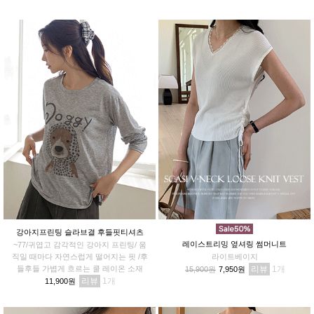
강아지프린팅 슬라브결 후들핏티셔츠
레이스트리밍 옆셔링 썸머니트
~77/귀엽고 감각적인 강아지 프린팅/ 움
직일 때마다 자연스럽게 떨어지는 핏 /후
라이트베이지
들후들 가볍게 흐르는 쿨 레이온 소재
리뷰
1
15,900원
7,950원
리뷰
1
11,900원