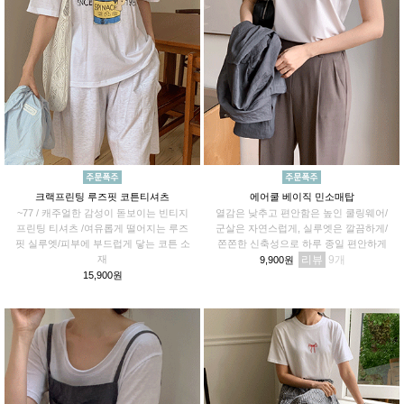
크랙프린팅 루즈핏 코튼티셔츠
에어쿨 베이직 민소매탑
~77 / 캐주얼한 감성이 돋보이는 빈티지
열감은 낮추고 편안함은 높인 쿨링웨어/
프린팅 티셔츠 /여유롭게 떨어지는 루즈
군살은 자연스럽게, 실루엣은 깔끔하게/
핏 실루엣/피부에 부드럽게 닿는 코튼 소
쫀쫀한 신축성으로 하루 종일 편안하게
재
리뷰
9
9,900원
15,900원