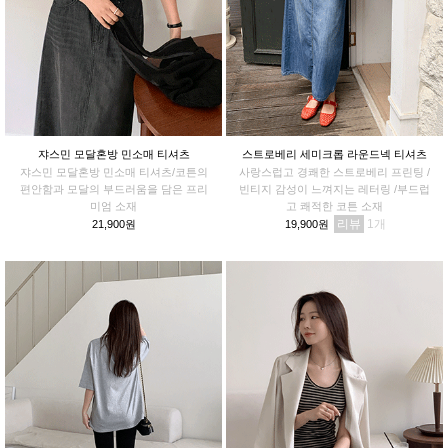
쟈스민 모달혼방 민소매 티셔츠
스트로베리 세미크롭 라운드넥 티셔츠
쟈스민 모달혼방 민소매 티셔츠/코튼의
사랑스럽고 경쾌한 스트로베리 프린팅 /
편안함과 모달의 부드러움을 담은 프리
빈티지 감성이 느껴지는 레터링 /부드럽
미엄 소재
고 쾌적한 코튼 소재
리뷰
1
21,900원
19,900원