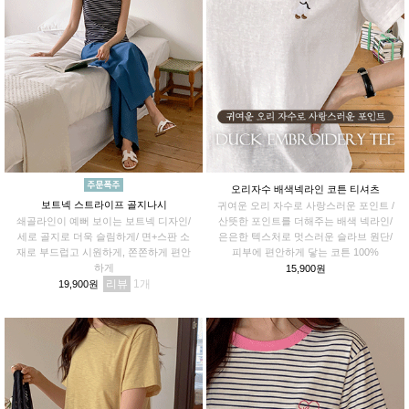
오리자수 배색넥라인 코튼 티셔츠
보트넥 스트라이프 골지나시
귀여운 오리 자수로 사랑스러운 포인트 /
쇄골라인이 예뻐 보이는 보트넥 디자인/
산뜻한 포인트를 더해주는 배색 넥라인/
세로 골지로 더욱 슬림하게/ 면+스판 소
은은한 텍스처로 멋스러운 슬라브 원단/
재로 부드럽고 시원하게, 쫀쫀하게 편안
피부에 편안하게 닿는 코튼 100%
하게
15,900원
리뷰
1
19,900원