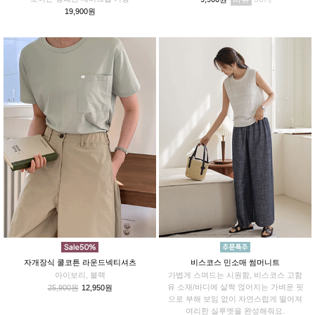
19,900원
자개장식 쿨코튼 라운드넥티셔츠
비스코스 민소매 썸머니트
아이보리, 블랙
가볍게 스며드는 시원함, 비스코스 고함
유 소재/바디에 살짝 얹어지는 가벼운 핏
25,900원
12,950원
으로 부해 보임 없이 자연스럽게 떨어져
여리한 실루엣을 완성해줘요.