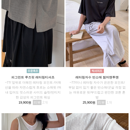
피그먼트 루즈핏 레터링티셔츠
레터링자수 반소매 썸머맨투맨
~77/ 앞뒤로 더해진 레터링 포인트 /어깨
~77/미니 레터링 자수가 은은한 포인트/
선을 따라 자연스럽게 흐르는 소매핏 /꺼
부담 없이 입기 좋은 반소매/군살 걱정 없
내 입어도 멋스러운 사이드 슬릿/빈티지
는 여유로운 핏/부드럽고 편안한 코튼 혼
한 감성의 피그먼트 워싱
방
리뷰
2
리뷰
1
19,900원
25,900원