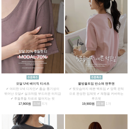
모달 U넥 베이직 티셔츠
물방울트임 반소매 맨투맨
✔ 여리한 U넥 디자인✔ 흡습·통기성이
✔ 뒷모습까지 예쁜 백트임 ✔ 양쪽 핀턱
뛰어난 모달✔ 실크처럼 부드러운 터치감
으로 완성한 입체핏 ✔ 체형을 커버하는
✔ 후들후들 차르르 떨어지는 핏
루즈핏
리뷰
6
리뷰
1
17,900원
19,900원