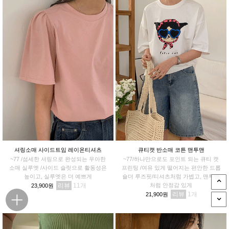
셔링소매 사이드트임 레이온티셔츠
큐티캣 반소매 코튼 맨투맨
~77 /섬세한 셔링으로 완성되는 우아한
~77/하나만으로도 포인트 되는 큐티 캣
소매 실루엣 /사이드 슬릿으로 활동성은
프린팅 /여유 있게 떨어지는 편안한 드롭
높이고, 실루엣은 더 예쁘게
숄더 루즈핏/티셔츠처럼 가볍고, 맨투맨
리뷰
11
처럼 안정감 있게
23,900원
리뷰
1
21,900원