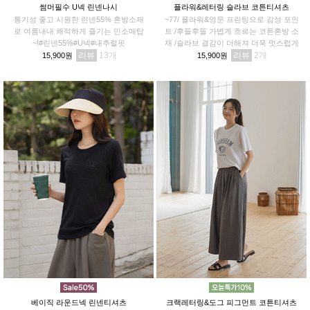
썸머필수 U넥 린넨나시
플라워&레터링 슬라브 코튼티셔츠
통기성 좋고 시원한 린넨55% 혼방소재
~77/ 플라워&영문 프린팅으로 감성 포인
로 여름내내 쾌적하게 즐기는 민소매탑
트 /후들후들 가볍게 흐르는 코튼혼방 소
~!#린넨55%#U넥#내추럴핏
재 /슬라브 결감이 더해져 더욱 멋스럽게
리뷰
13
리뷰
2
15,900원
15,900원
베이직 라운드넥 린넨티셔츠
크랙레터링&도그 피그먼트 코튼티셔츠