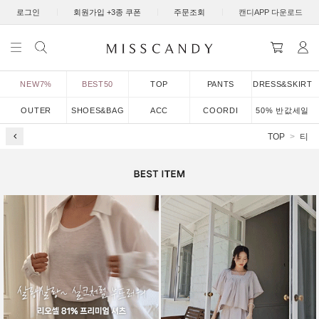
|
|
|
로그인
회원가입 +3종 쿠폰
주문조회
캔디APP 다운로드
NEW7%
BEST50
TOP
PANTS
DRESS&SKIRT
OUTER
SHOES&BAG
ACC
COORDI
50% 반값세일
TOP
티