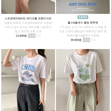
스트로베리&하트 세미크롭 코튼티셔츠
홀스&월계수 쿨링 맨투맨
상큼한 매력의 스트로베리&하트 프린팅/
다리가 길어 보이는 세미크롭 기장/부드
~77 /입는 순간,“와 시원하다” 느껴질 정
럽고 편안한 코튼 소재
도로 산뜻한 쿨링감이 매력적인 썸머 맨
리뷰
1
투맨✔ 홀스&월계수 프린팅
13,900원
리뷰
7
39,900원