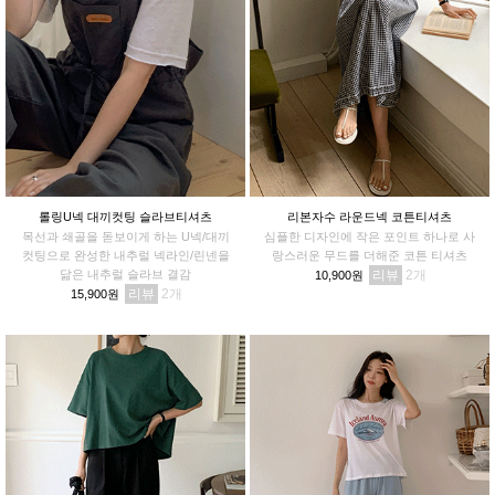
롤링U넥 대끼컷팅 슬라브티셔츠
리본자수 라운드넥 코튼티셔츠
목선과 쇄골을 돋보이게 하는 U넥/대끼
심플한 디자인에 작은 포인트 하나로 사
컷팅으로 완성한 내추럴 넥라인/린넨을
랑스러운 무드를 더해준 코튼 티셔츠
닮은 내추럴 슬라브 결감
리뷰
2
10,900원
리뷰
2
15,900원