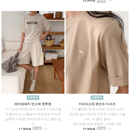
리뷰
1
19,900원
레터링패치 반소매 맨투맨
카브라소매 펜던트 티셔츠
~77 /뉴욕 레터링 패치 포인트 / 자연스럽
~77 / 롤업한 듯 멋스러운 카브라 소매 /
게 떨어지는 드롭숄더 /여유로운 루즈핏
은은한 실버 펜던트 포인트 /여름과 가을
실루엣 /다양한 하의와 매치하기 좋은 길
사이, 딱 좋은 컬러/
이
부드러운 면에 쫀쫀한 스판을 더해
리뷰
2
리뷰
2
17,900원
23,900원