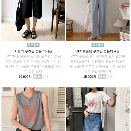
가오리 루즈핏 코튼 티셔츠
크랙프린팅 루즈핏 코튼티셔츠
~77 /툭 입어도 멋스러운 실루엣이 완성
~77/자연스럽게 바랜 듯한 크랙 프린팅
되는 루즈핏 코튼 티셔츠 #체형 걱정 없
포인트/코튼의 편안함과 모달의 부드러
이 편안한 가오리 루즈핏#부드럽고 편안
움, 스판의 쫀쫀한 신축성을 더한 소재로
한 코튼 소재
하루 종일 편안하게
리뷰
3
리뷰
2
10,900원
15,900원