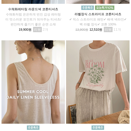
수채화레터링 라운드넥 코튼티셔츠
라벨장식 스트라이프 코튼티셔츠
수채화처럼 은은하게 번진 감성 레터링
이 멋스러운 포인트가 되어주는 티셔츠/
✔ 믹스 스트라이프 패턴✔ 배색 넥라인✔
편안하게 즐기기 좋은 순면 소재
백 라벨 장식✔ 코튼 100%
리뷰
2
리뷰
11
19,900원
13,900원
12,510원