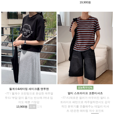
없는 가오리 루즈핏
19,900원
월계수&레터링 세미크롭 맨투맨
멀티 스트라이프 코튼티셔츠
~77 / 월계수 프린팅으로 완성한 캐주얼
무드/ 부담 없이 즐기는 반소매 /꺼내 입
~77 /다채로운 컬러가 어우러진 멀티 스
어도 예쁜 기장감
트라이프 패턴으로 캐주얼하면서도 감각
리뷰
1
적인 분위기를 연출해주는 데일리 티셔
13,900원
츠 /은은한 레터링 자수 포인트