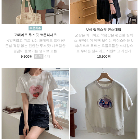
U넥 릴렉스핏 민소매탑
포테이토 루즈핏 코튼티셔츠
군살은 커버하고 착용감은 편안한 릴렉
~77/귀엽고 위트 있는 포테이토 프린팅/
스 핏/목선이 예뻐 보이는 여성스러운 U
군살 걱정 없는 편안한 루즈핏/ 내추럴한
넥/차르르 흐르는 후들후들한 소재감으
결감이 돋보이는 슬라브 코튼
로 무더운 날씨에도 시원하고 가볍게
리뷰
4
9,900원
10,900원