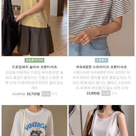
드로잉패치 슬라브 코튼티셔츠
하트&영문 스트라이프 코튼티셔츠
감성을 더해주는 드로잉 패치/은은한 슬
사랑스러운 하트&영문 자수 포인트/ 자
라브 결감이 돋보이는 가볍고 시원한 코
수와 넥라인 컬러를 맞춘 통일감 있는 디
튼 소재 /기본부터포인트까지 골라 입는
자인 /유행 없이 즐기는 클래식 스트라이
재미
프 /피부에 부드럽게 닿는 순면 소재
리뷰
2
13,900원
리뷰
5
11,900원
10,710원