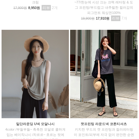
크림
~77/한눈에 시선 끄는 크랙 레터링 & 도
리뷰
2
그 프린팅/부드럽고 내추럴한 컬러감의
17,900원
8,950원
피그먼트 워싱면100%
리뷰
7
19,900원
17,910원
밑단라운딩 U넥 모달나시
캣프린팅 라운드넥 코튼티셔츠
4color /부들부들~ 촉촉한 모달로 쿨하게
키치한 무드의 캣 프린팅과 컬러레터링
입는 베이직나시 /차르르~ 흐르는 핏에
이 포인트/피부에 자극 없이 편안한 순면