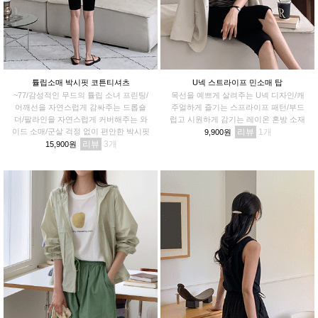
튤립소매 박시핏 코튼티셔츠
U넥 스트라이프 민소매 탑
~77/감성적인 무드의 튤립 소녀 프린팅/
목선을 예쁘게 살려주는 U넥 디자인/캐
어깨선을 자연스럽게 감싸주는 드롭숄
주얼하게 즐기는 스프라이프 패턴/부드
더/팔라인을 자연스럽게 커버해주는 와
럽고 시원하게 감기는 레이온 혼방 소재
이드 소매/군살 걱정 없이 편안한 박시핏
리뷰
1
9,900원
리뷰
3
15,900원