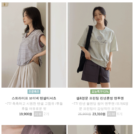
스트라이프 브이넥 텐셀티셔츠
셀&영문 프린팅 린넨혼방 맨투맨
~77/ 촉촉하고 시원한 텐셀 고함유 /후들
~77/ 린넨 블렌딩 썸머 맨투맨 /조개&영
후들 여유로운 핏
문 프린팅이 감성적인 포인트
리뷰
2
리뷰
6
19,900원
25,900원
23,310원