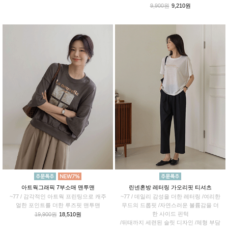
9,900원
9,210원
아트웍그래픽 7부소매 맨투맨
린넨혼방 레터링 가오리핏 티셔츠
~77 / 감각적인 아트웍 프린팅으로 캐주
~77 / 데일리 감성을 더한 레터링 /여리한
얼한 포인트를 더한 루즈핏 맨투맨
무드의 드롭핏 /자연스러운 볼륨감을 더
한 사이드 핀턱
19,900원
18,510원
/뒤태까지 세련된 슬릿 디자인 /체형 부담