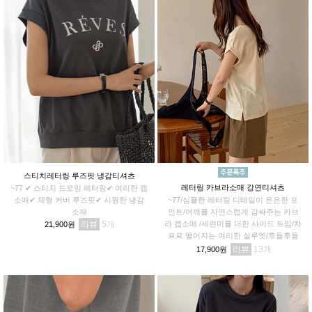
스티치레터링 루즈핏 냉감티셔츠
레터링 카브라소매 강연티셔츠
~77 ✔ 스티치 드로잉 레터링✔ 여리한 캡
소매✔ 체형 커버 루즈핏✔ 시원한 냉감
~77/심플한 레터링 디테일이 은은한 포
소재
인트/어깨를 자연스럽게 감싸주는 카브
리뷰
5
라 캡소매 /세련미를 더한 사이드 트임/차
21,900원
르르 떨어지는 여리한 실루엣/후들후들
가볍게 흐르는 강연 소재
리뷰
13
17,900원