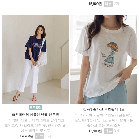
리뷰
2
15,900원
걸&캣 슬라브 루즈핏티셔츠
크랙레터링 레글런 반팔 맨투맨
~77/소녀와 고양이 프린팅이 감성적인
~77 /빈티지한 크랙 텍스처로 감각적인
포인트/가볍게 입어도 분위기 살아나는
포인트/누가 입어도 예쁜 핏, 편안하게 즐
슬라브 코튼 혼방 소재
기는 레글런 루즈핏
리뷰
3
13,900원
리뷰
8
19,900원