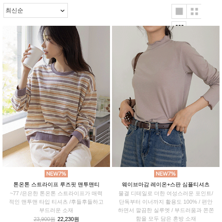
톤온톤 스트라이프 루즈핏 맨투맨티
웨이브마감 레이온+스판 심플티셔츠
~77 /은은한 톤온톤 스트라이프가 매력
물결 디테일로 더한 여성스러운 포인트/
적인 맨투맨 타입 티셔츠 /후들후들하고
단독부터 이너까지 활용도 100% / 편안
부드러운 소재
하면서 깔끔한 실루엣 / 부드러움과 쫀쫀
함을 모두 담은 혼방 소재
23,900원
22,230원