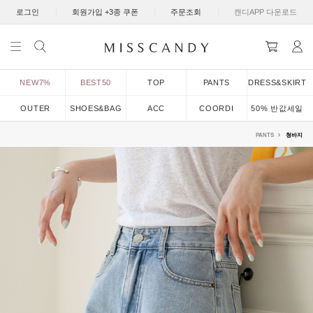
|
|
|
로그인
회원가입 +3종 쿠폰
주문조회
캔디APP 다운로드
NEW7%
BEST50
TOP
PANTS
DRESS&SKIRT
OUTER
SHOES&BAG
ACC
COORDI
50% 반값세일
PANTS
청바지