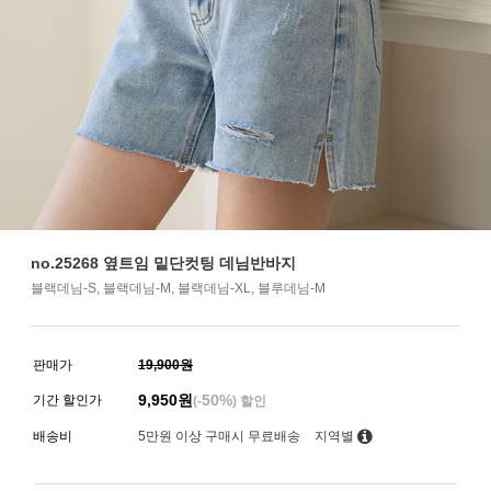
no.25268 옆트임 밑단컷팅 데님반바지
블랙데님-S, 블랙데님-M, 블랙데님-XL, 블루데님-M
판매가
19,900원
9,950
원
50%
기간 할인가
(-
) 할인
배송비
5만원 이상 구매시 무료배송
지역별