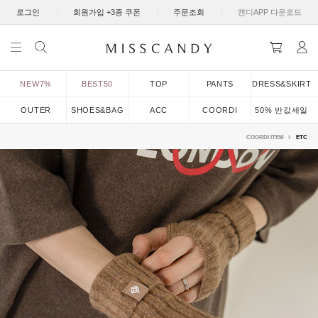
|
|
|
로그인
회원가입 +3종 쿠폰
주문조회
캔디APP 다운로드
NEW7%
BEST50
TOP
PANTS
DRESS&SKIRT
OUTER
SHOES&BAG
ACC
COORDI
50% 반값세일
COORDI ITEM
ETC