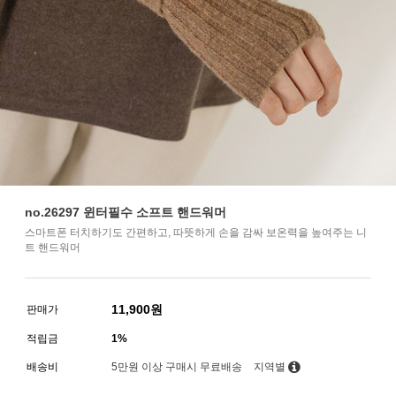
no.26297 윈터필수 소프트 핸드워머
스마트폰 터치하기도 간편하고, 따뜻하게 손을 감싸 보온력을 높여주는 니
트 핸드워머
11,900
원
판매가
적립금
1%
배송비
5만원 이상 구매시 무료배송
지역별