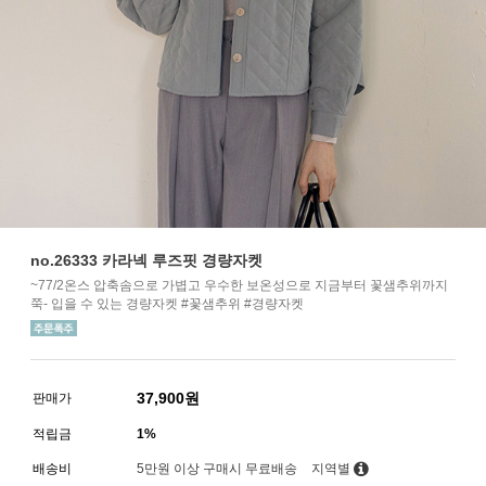
no.26333 카라넥 루즈핏 경량자켓
~77/2온스 압축솜으로 가볍고 우수한 보온성으로 지금부터 꽃샘추위까지
쭉- 입을 수 있는 경량자켓 #꽃샘추위 #경량자켓
37,900
원
판매가
적립금
1%
배송비
5만원 이상 구매시 무료배송
지역별