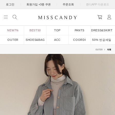
|
|
|
로그인
회원가입 +3종 쿠폰
주문조회
캔디APP 다운로드
NEW7%
BEST50
TOP
PANTS
DRESS&SKIRT
OUTER
SHOES&BAG
ACC
COORDI
50% 반값세일
OUTER
자켓